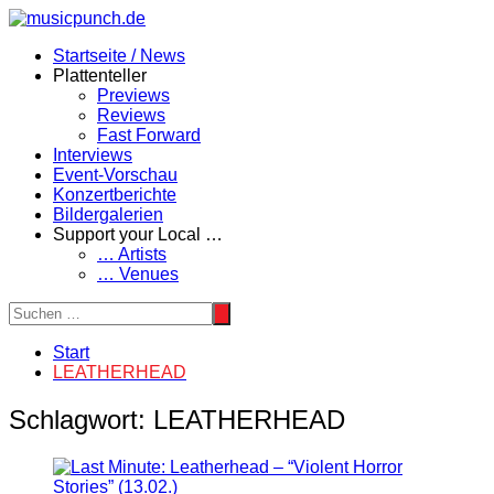
Zum
Inhalt
Startseite / News
springen
Plattenteller
Previews
Reviews
Fast Forward
Interviews
Event-Vorschau
Konzertberichte
Bildergalerien
Support your Local …
… Artists
… Venues
Start
LEATHERHEAD
Schlagwort:
LEATHERHEAD