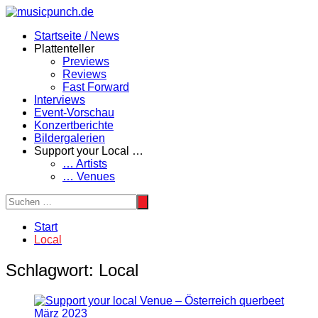
Zum
Inhalt
Startseite / News
springen
Plattenteller
Previews
Reviews
Fast Forward
Interviews
Event-Vorschau
Konzertberichte
Bildergalerien
Support your Local …
… Artists
… Venues
Start
Local
Schlagwort:
Local