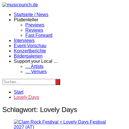
Zum
Inhalt
Startseite / News
springen
Plattenteller
Previews
Reviews
Fast Forward
Interviews
Event-Vorschau
Konzertberichte
Bildergalerien
Support your Local …
… Artists
… Venues
Start
Lovely Days
Schlagwort:
Lovely Days