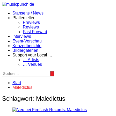
Zum
Inhalt
Startseite / News
springen
Plattenteller
Previews
Reviews
Fast Forward
Interviews
Event-Vorschau
Konzertberichte
Bildergalerien
Support your Local …
… Artists
… Venues
Start
Maledictus
Schlagwort:
Maledictus