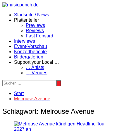
Zum
Inhalt
Startseite / News
springen
Plattenteller
Previews
Reviews
Fast Forward
Interviews
Event-Vorschau
Konzertberichte
Bildergalerien
Support your Local …
… Artists
… Venues
Start
Melrouse Avenue
Schlagwort:
Melrouse Avenue