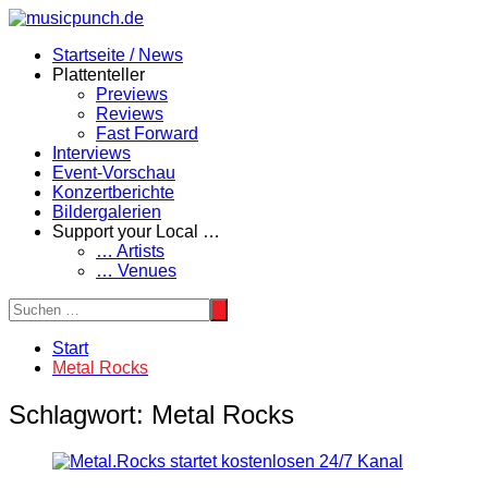
Zum
Inhalt
Startseite / News
springen
Plattenteller
Previews
Reviews
Fast Forward
Interviews
Event-Vorschau
Konzertberichte
Bildergalerien
Support your Local …
… Artists
… Venues
Start
Metal Rocks
Schlagwort:
Metal Rocks