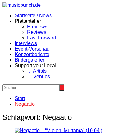
Zum
Inhalt
Startseite / News
springen
Plattenteller
Previews
Reviews
Fast Forward
Interviews
Event-Vorschau
Konzertberichte
Bildergalerien
Support your Local …
… Artists
… Venues
Start
Negaatio
Schlagwort:
Negaatio