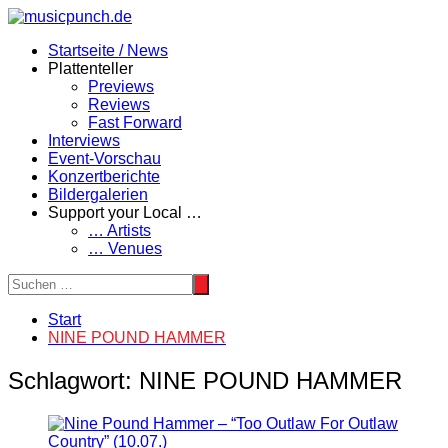
Zum
Inhalt
Startseite / News
springen
Plattenteller
Previews
Reviews
Fast Forward
Interviews
Event-Vorschau
Konzertberichte
Bildergalerien
Support your Local …
… Artists
… Venues
Start
NINE POUND HAMMER
Schlagwort:
NINE POUND HAMMER