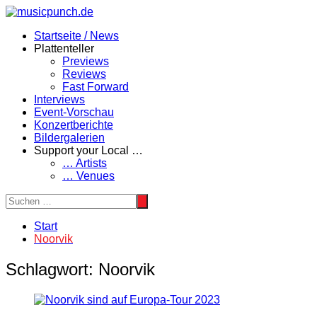
Zum
Inhalt
Startseite / News
springen
Plattenteller
Previews
Reviews
Fast Forward
Interviews
Event-Vorschau
Konzertberichte
Bildergalerien
Support your Local …
… Artists
… Venues
Start
Noorvik
Schlagwort:
Noorvik