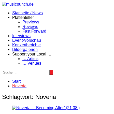
Zum
Inhalt
Startseite / News
springen
Plattenteller
Previews
Reviews
Fast Forward
Interviews
Event-Vorschau
Konzertberichte
Bildergalerien
Support your Local …
… Artists
… Venues
Start
Noveria
Schlagwort:
Noveria