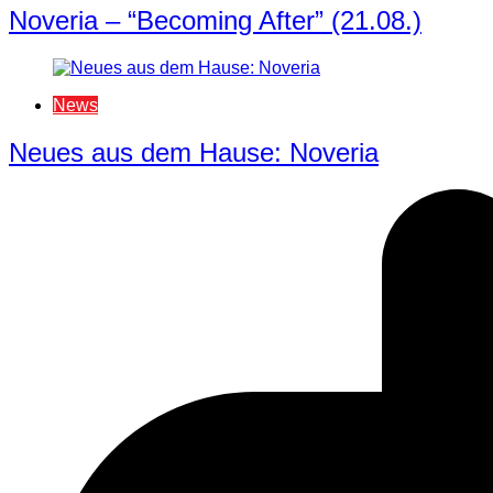
Noveria – “Becoming After” (21.08.)
News
Neues aus dem Hause: Noveria