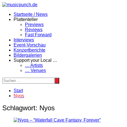
Zum
Inhalt
Startseite / News
springen
Plattenteller
Previews
Reviews
Fast Forward
Interviews
Event-Vorschau
Konzertberichte
Bildergalerien
Support your Local …
… Artists
… Venues
Start
Nyos
Schlagwort:
Nyos