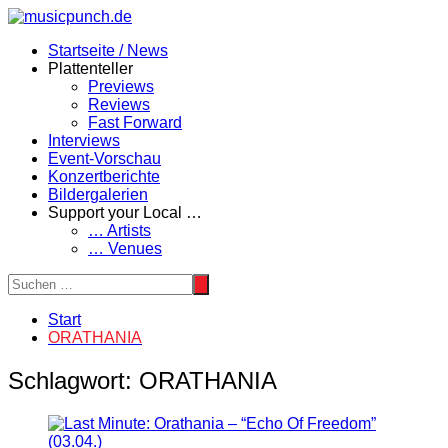
Zum
Inhalt
Startseite / News
springen
Plattenteller
Previews
Reviews
Fast Forward
Interviews
Event-Vorschau
Konzertberichte
Bildergalerien
Support your Local …
… Artists
… Venues
Start
ORATHANIA
Schlagwort:
ORATHANIA