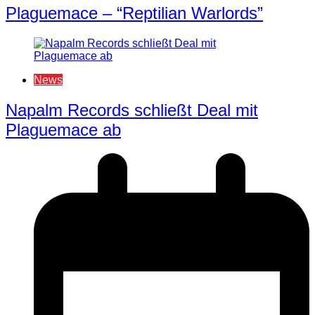
Plaguemace – “Reptilian Warlords”
News
Napalm Records schließt Deal mit
Plaguemace ab