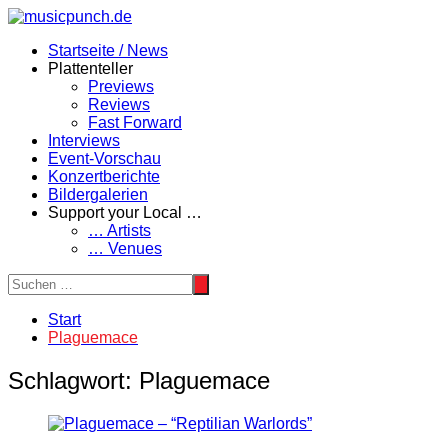
Zum
Inhalt
Startseite / News
springen
Plattenteller
Previews
Reviews
Fast Forward
Interviews
Event-Vorschau
Konzertberichte
Bildergalerien
Support your Local …
… Artists
… Venues
Start
Plaguemace
Schlagwort:
Plaguemace