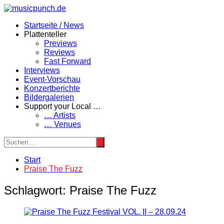
Zum
Inhalt
Startseite / News
springen
Plattenteller
Previews
Reviews
Fast Forward
Interviews
Event-Vorschau
Konzertberichte
Bildergalerien
Support your Local …
… Artists
… Venues
Start
Praise The Fuzz
Schlagwort:
Praise The Fuzz