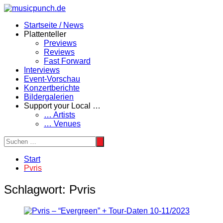
Zum
Inhalt
Startseite / News
springen
Plattenteller
Previews
Reviews
Fast Forward
Interviews
Event-Vorschau
Konzertberichte
Bildergalerien
Support your Local …
… Artists
… Venues
Start
Pvris
Schlagwort:
Pvris