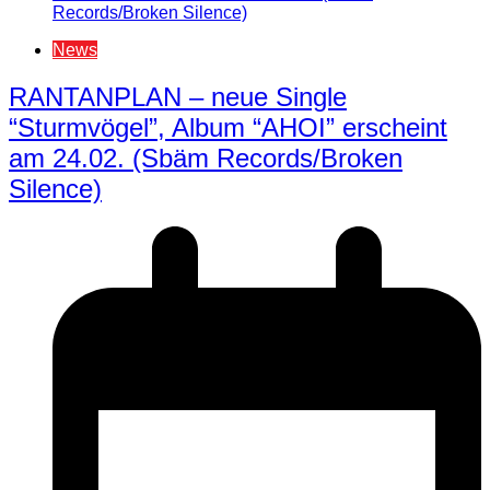
News
RANTANPLAN – neue Single
“Sturmvögel”, Album “AHOI” erscheint
am 24.02. (Sbäm Records/Broken
Silence)