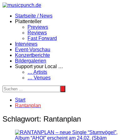
Zum
Inhalt
Startseite / News
springen
Plattenteller
Previews
Reviews
Fast Forward
Interviews
Event-Vorschau
Konzertberichte
Bildergalerien
Support your Local …
… Artists
… Venues
Start
Rantanplan
Schlagwort:
Rantanplan