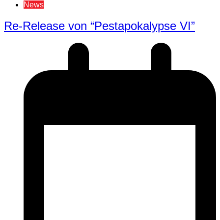
News
Re-Release von “Pestapokalypse VI”