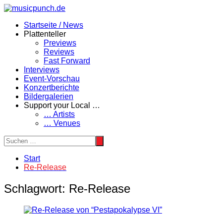
Zum
Inhalt
Startseite / News
springen
Plattenteller
Previews
Reviews
Fast Forward
Interviews
Event-Vorschau
Konzertberichte
Bildergalerien
Support your Local …
… Artists
… Venues
Start
Re-Release
Schlagwort:
Re-Release