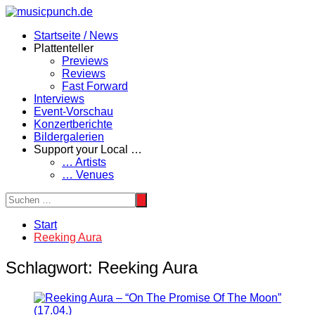
Zum
Inhalt
Startseite / News
springen
Plattenteller
Previews
Reviews
Fast Forward
Interviews
Event-Vorschau
Konzertberichte
Bildergalerien
Support your Local …
… Artists
… Venues
Start
Reeking Aura
Schlagwort:
Reeking Aura