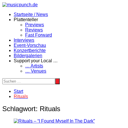
Zum
Inhalt
Startseite / News
springen
Plattenteller
Previews
Reviews
Fast Forward
Interviews
Event-Vorschau
Konzertberichte
Bildergalerien
Support your Local …
… Artists
… Venues
Start
Rituals
Schlagwort:
Rituals