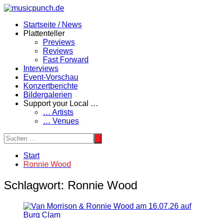
Zum
Inhalt
Startseite / News
springen
Plattenteller
Previews
Reviews
Fast Forward
Interviews
Event-Vorschau
Konzertberichte
Bildergalerien
Support your Local …
… Artists
… Venues
Start
Ronnie Wood
Schlagwort:
Ronnie Wood