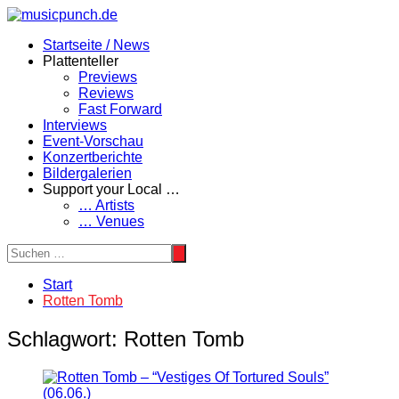
Zum
Inhalt
Startseite / News
springen
Plattenteller
Previews
Reviews
Fast Forward
Interviews
Event-Vorschau
Konzertberichte
Bildergalerien
Support your Local …
… Artists
… Venues
Start
Rotten Tomb
Schlagwort:
Rotten Tomb