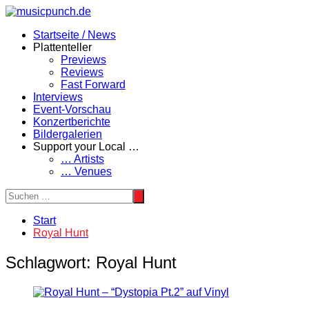
Zum
Inhalt
Startseite / News
springen
Plattenteller
Previews
Reviews
Fast Forward
Interviews
Event-Vorschau
Konzertberichte
Bildergalerien
Support your Local …
… Artists
… Venues
Start
Royal Hunt
Schlagwort:
Royal Hunt