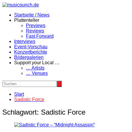
Zum
Inhalt
Startseite / News
springen
Plattenteller
Previews
Reviews
Fast Forward
Interviews
Event-Vorschau
Konzertberichte
Bildergalerien
Support your Local …
… Artists
… Venues
Start
Sadistic Force
Schlagwort:
Sadistic Force