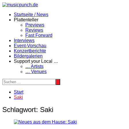
Zum
Inhalt
Startseite / News
springen
Plattenteller
Previews
Reviews
Fast Forward
Interviews
Event-Vorschau
Konzertberichte
Bildergalerien
Support your Local …
… Artists
… Venues
Start
Saki
Schlagwort:
Saki