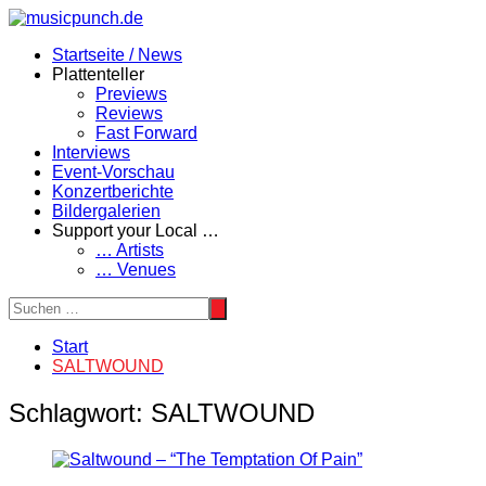
Zum
Inhalt
Startseite / News
springen
Plattenteller
Previews
Reviews
Fast Forward
Interviews
Event-Vorschau
Konzertberichte
Bildergalerien
Support your Local …
… Artists
… Venues
Start
SALTWOUND
Schlagwort:
SALTWOUND