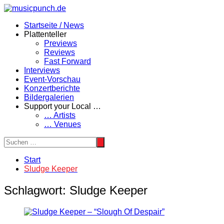
Zum
Inhalt
Startseite / News
springen
Plattenteller
Previews
Reviews
Fast Forward
Interviews
Event-Vorschau
Konzertberichte
Bildergalerien
Support your Local …
… Artists
… Venues
Start
Sludge Keeper
Schlagwort:
Sludge Keeper