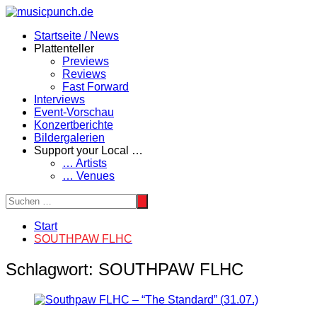
Zum
Inhalt
Startseite / News
springen
Plattenteller
Previews
Reviews
Fast Forward
Interviews
Event-Vorschau
Konzertberichte
Bildergalerien
Support your Local …
… Artists
… Venues
Start
SOUTHPAW FLHC
Schlagwort:
SOUTHPAW FLHC