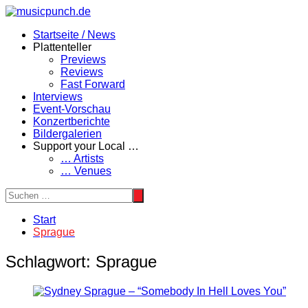
Zum
Inhalt
Startseite / News
springen
Plattenteller
Previews
Reviews
Fast Forward
Interviews
Event-Vorschau
Konzertberichte
Bildergalerien
Support your Local …
… Artists
… Venues
Start
Sprague
Schlagwort:
Sprague