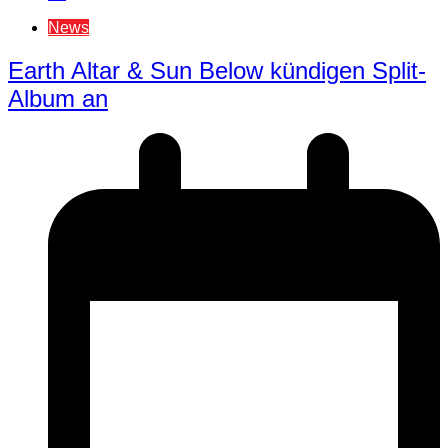
News
Earth Altar & Sun Below kündigen Split-
Album an