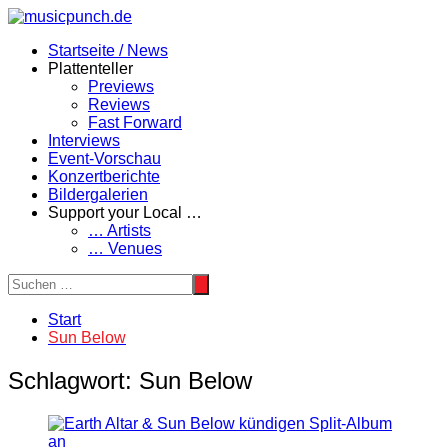
Zum
Inhalt
Startseite / News
springen
Plattenteller
Previews
Reviews
Fast Forward
Interviews
Event-Vorschau
Konzertberichte
Bildergalerien
Support your Local …
… Artists
… Venues
Start
Sun Below
Schlagwort:
Sun Below