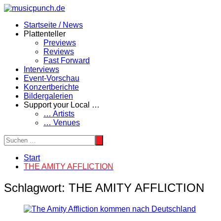
Zum
Inhalt
Startseite / News
springen
Plattenteller
Previews
Reviews
Fast Forward
Interviews
Event-Vorschau
Konzertberichte
Bildergalerien
Support your Local …
… Artists
… Venues
Start
THE AMITY AFFLICTION
Schlagwort:
THE AMITY AFFLICTION