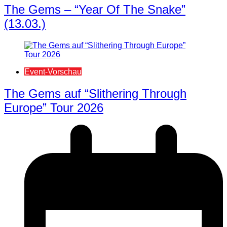
The Gems – “Year Of The Snake”
(13.03.)
Event-Vorschau
The Gems auf “Slithering Through
Europe” Tour 2026