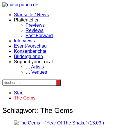
Zum
Inhalt
Startseite / News
springen
Plattenteller
Previews
Reviews
Fast Forward
Interviews
Event-Vorschau
Konzertberichte
Bildergalerien
Support your Local …
… Artists
… Venues
Start
The Gems
Schlagwort:
The Gems