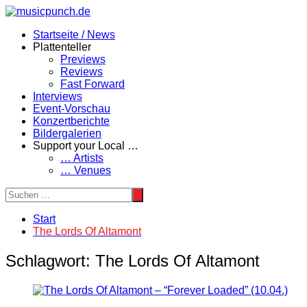
Zum
Inhalt
Startseite / News
springen
Plattenteller
Previews
Reviews
Fast Forward
Interviews
Event-Vorschau
Konzertberichte
Bildergalerien
Support your Local …
… Artists
… Venues
Start
The Lords Of Altamont
Schlagwort:
The Lords Of Altamont