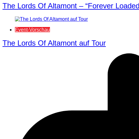
The Lords Of Altamont – “Forever Loaded”
Event-Vorschau
The Lords Of Altamont auf Tour