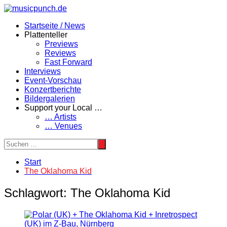
Zum
Inhalt
Startseite / News
springen
Plattenteller
Previews
Reviews
Fast Forward
Interviews
Event-Vorschau
Konzertberichte
Bildergalerien
Support your Local …
… Artists
… Venues
Start
The Oklahoma Kid
Schlagwort:
The Oklahoma Kid