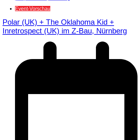
Event-Vorschau
Polar (UK) + The Oklahoma Kid +
Inretrospect (UK) im Z-Bau, Nürnberg