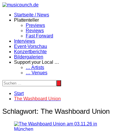
Zum
Inhalt
Startseite / News
springen
Plattenteller
Previews
Reviews
Fast Forward
Interviews
Event-Vorschau
Konzertberichte
Bildergalerien
Support your Local …
… Artists
… Venues
Start
The Washboard Union
Schlagwort:
The Washboard Union