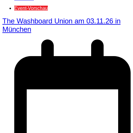
Event-Vorschau
The Washboard Union am 03.11.26 in
München