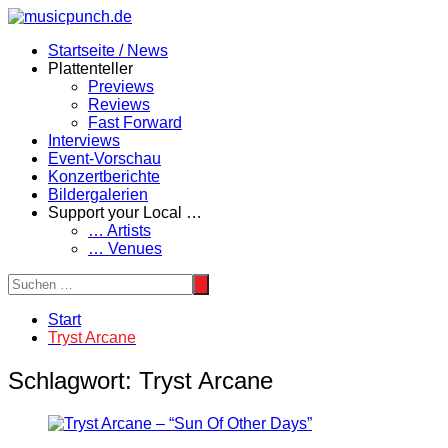
Zum
Inhalt
Startseite / News
springen
Plattenteller
Previews
Reviews
Fast Forward
Interviews
Event-Vorschau
Konzertberichte
Bildergalerien
Support your Local …
… Artists
… Venues
Start
Tryst Arcane
Schlagwort:
Tryst Arcane