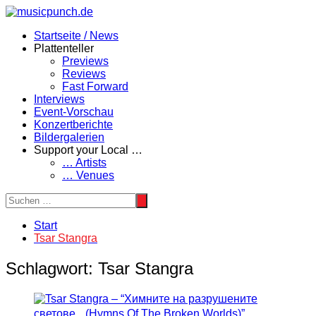
Zum
Inhalt
Startseite / News
springen
Plattenteller
Previews
Reviews
Fast Forward
Interviews
Event-Vorschau
Konzertberichte
Bildergalerien
Support your Local …
… Artists
… Venues
Start
Tsar Stangra
Schlagwort:
Tsar Stangra