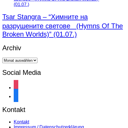
Tsar Stangra – “Химните на
разрушените светове (Hymns Of The
Broken Worlds)” (01.07.)
Archiv
Archiv
Social Media
instagram
facebook
Kontakt
Kontakt
Impressum / Datenschutzerklärung