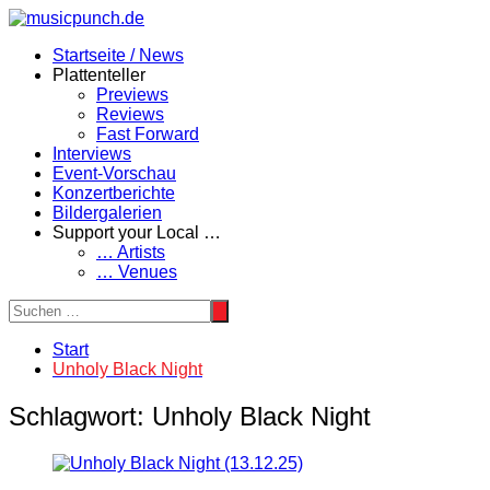
Zum
Inhalt
Startseite / News
springen
Plattenteller
Previews
Reviews
Fast Forward
Interviews
Event-Vorschau
Konzertberichte
Bildergalerien
Support your Local …
… Artists
… Venues
Start
Unholy Black Night
Schlagwort:
Unholy Black Night