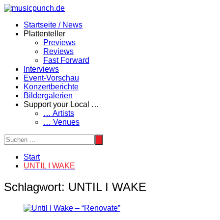
Zum
Inhalt
Startseite / News
springen
Plattenteller
Previews
Reviews
Fast Forward
Interviews
Event-Vorschau
Konzertberichte
Bildergalerien
Support your Local …
… Artists
… Venues
Start
UNTIL I WAKE
Schlagwort:
UNTIL I WAKE