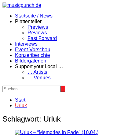
Zum
Inhalt
Startseite / News
springen
Plattenteller
Previews
Reviews
Fast Forward
Interviews
Event-Vorschau
Konzertberichte
Bildergalerien
Support your Local …
… Artists
… Venues
Start
Urluk
Schlagwort:
Urluk