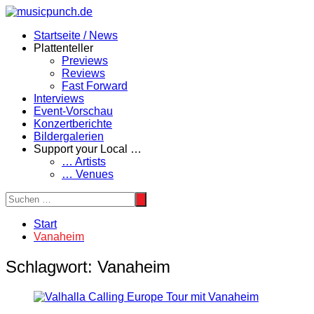
Zum
Inhalt
Startseite / News
springen
Plattenteller
Previews
Reviews
Fast Forward
Interviews
Event-Vorschau
Konzertberichte
Bildergalerien
Support your Local …
… Artists
… Venues
Start
Vanaheim
Schlagwort:
Vanaheim