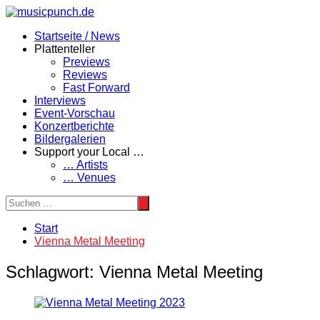
Zum
Inhalt
Startseite / News
springen
Plattenteller
Previews
Reviews
Fast Forward
Interviews
Event-Vorschau
Konzertberichte
Bildergalerien
Support your Local …
… Artists
… Venues
Start
Vienna Metal Meeting
Schlagwort:
Vienna Metal Meeting