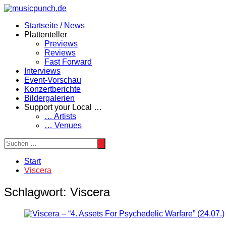
Zum
Inhalt
Startseite / News
springen
Plattenteller
Previews
Reviews
Fast Forward
Interviews
Event-Vorschau
Konzertberichte
Bildergalerien
Support your Local …
… Artists
… Venues
Start
Viscera
Schlagwort:
Viscera