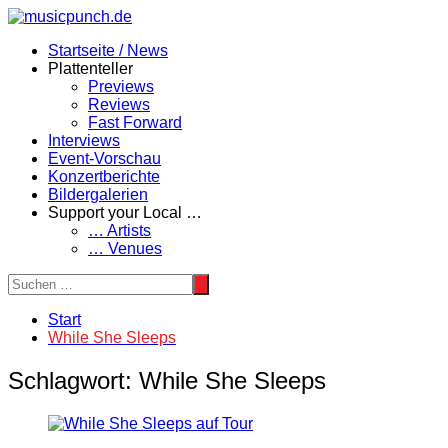
Zum
Inhalt
Startseite / News
springen
Plattenteller
Previews
Reviews
Fast Forward
Interviews
Event-Vorschau
Konzertberichte
Bildergalerien
Support your Local …
… Artists
… Venues
Start
While She Sleeps
Schlagwort:
While She Sleeps