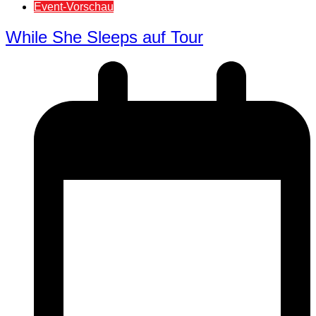
Event-Vorschau
While She Sleeps auf Tour