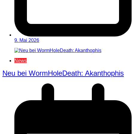
9. Mai 2026
News
Neu bei WormHoleDeath: Akanthophis