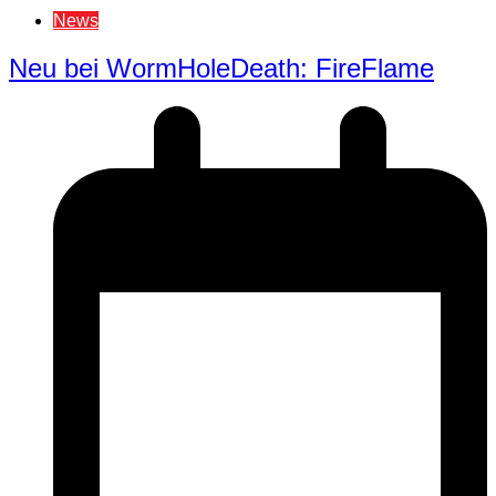
News
Neu bei WormHoleDeath: FireFlame