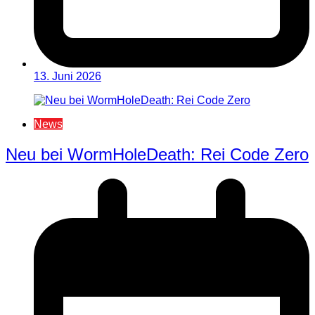
13. Juni 2026
News
Neu bei WormHoleDeath: Rei Code Zero