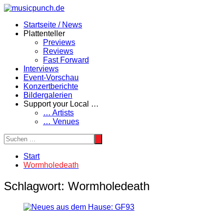
Zum
Inhalt
Startseite / News
springen
Plattenteller
Previews
Reviews
Fast Forward
Interviews
Event-Vorschau
Konzertberichte
Bildergalerien
Support your Local …
… Artists
… Venues
Start
Wormholedeath
Schlagwort:
Wormholedeath