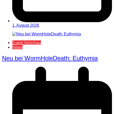
1. August 2026
Event-Vorschau
News
Neu bei WormHoleDeath: Euthymia