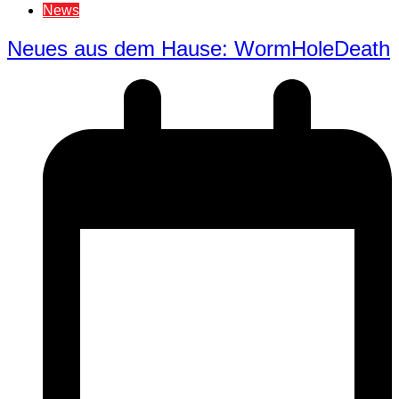
News
Neues aus dem Hause: WormHoleDeath