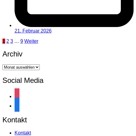
21. Februar 2026
Seitennummerierung
1
2
3
…
9
Weiter
der
Archiv
Beiträge
Archiv
Social Media
instagram
facebook
Kontakt
Kontakt