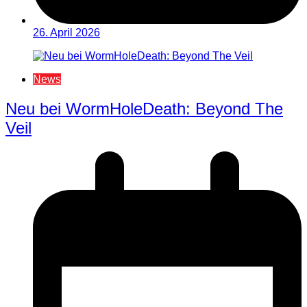
26. April 2026
News
Neu bei WormHoleDeath: Beyond The
Veil