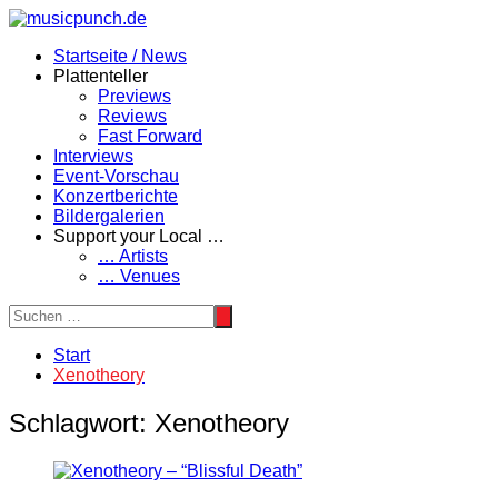
Zum
Inhalt
Startseite / News
springen
Plattenteller
Previews
Reviews
Fast Forward
Interviews
Event-Vorschau
Konzertberichte
Bildergalerien
Support your Local …
… Artists
… Venues
Start
Xenotheory
Schlagwort:
Xenotheory