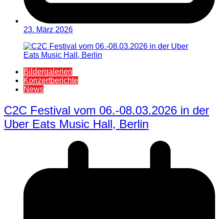
23. März 2026
Bildergalerien
Konzertberichte
News
C2C Festival vom 06.-08.03.2026 in der
Uber Eats Music Hall, Berlin