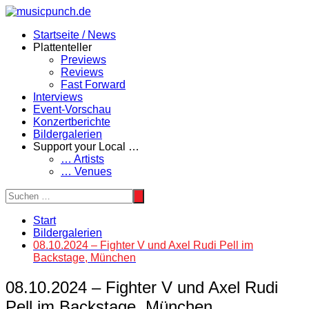
Zum
Inhalt
Startseite / News
springen
Plattenteller
Previews
Reviews
Fast Forward
Interviews
Event-Vorschau
Konzertberichte
Bildergalerien
Support your Local …
… Artists
… Venues
Start
Bildergalerien
08.10.2024 – Fighter V und Axel Rudi Pell im
Backstage, München
08.10.2024 – Fighter V und Axel Rudi
Pell im Backstage, München