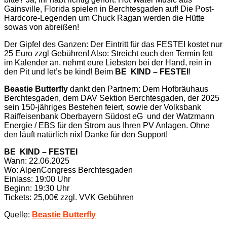
Gainsville, Florida spielen in Berchtesgaden auf! Die Post-
Hardcore-Legenden um Chuck Ragan werden die Hütte
sowas von abreißen!
Der Gipfel des Ganzen: Der Eintritt für das FESTEI kostet nur
25 Euro zzgl Gebühren! Also: Streicht euch den Termin fett
im Kalender an, nehmt eure Liebsten bei der Hand, rein in
den Pit und let’s be kind! Beim
BE KIND – FESTEI
!
Beastie Butterfly
dankt den Partnern: Dem Hofbräuhaus
Berchtesgaden, dem DAV Sektion Berchtesgaden, der 2025
sein 150-jähriges Bestehen feiert, sowie der Volksbank
Raiffeisenbank Oberbayern Südost eG und der Watzmann
Energie / EBS für den Strom aus Ihren PV Anlagen. Ohne
den läuft natürlich nix! Danke für den Support!
BE KIND – FESTEI
Wann: 22.06.2025
Wo: AlpenCongress Berchtesgaden
Einlass: 19:00 Uhr
Beginn: 19:30 Uhr
Tickets: 25,00€ zzgl. VVK Gebühren
Quelle:
Beastie Butterfly