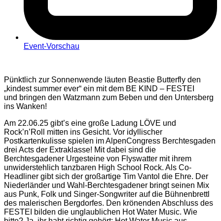
Event-Vorschau
Pünktlich zur Sonnenwende läuten Beastie Butterfly den
„kindest summer ever“ ein mit dem BE KIND – FESTEI
und bringen den Watzmann zum Beben und den Untersberg
ins Wanken!
Am 22.06.25 gibt’s eine große Ladung LÖVE und
Rock’n’Roll mitten ins Gesicht. Vor idyllischer
Postkartenkulisse spielen im AlpenCongress Berchtesgaden
drei Acts der Extraklasse! Mit dabei sind die
Berchtesgadener Urgesteine von Flyswatter mit ihrem
unwiderstehlich tanzbaren High School Rock. Als Co-
Headliner gibt sich der großartige Tim Vantol die Ehre. Der
Niederländer und Wahl-Berchtesgadener bringt seinen Mix
aus Punk, Folk und Singer-Songwriter auf die Bühnenbrettl
des malerischen Bergdorfes. Den krönenden Abschluss des
FESTEI bilden die unglaublichen Hot Water Music. Wie
bitte? Ja, ihr habt richtig gehört: Hot Water Music aus