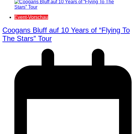
Event-Vorschau
Coogans Bluff auf 10 Years of “Flying To
The Stars” Tour