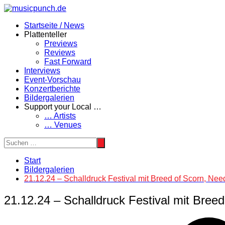
Zum
Inhalt
Startseite / News
springen
Plattenteller
Previews
Reviews
Fast Forward
Interviews
Event-Vorschau
Konzertberichte
Bildergalerien
Support your Local …
… Artists
… Venues
Start
Bildergalerien
21.12.24 – Schalldruck Festival mit Breed of Scorn, Needl
21.12.24 – Schalldruck Festival mit Breed