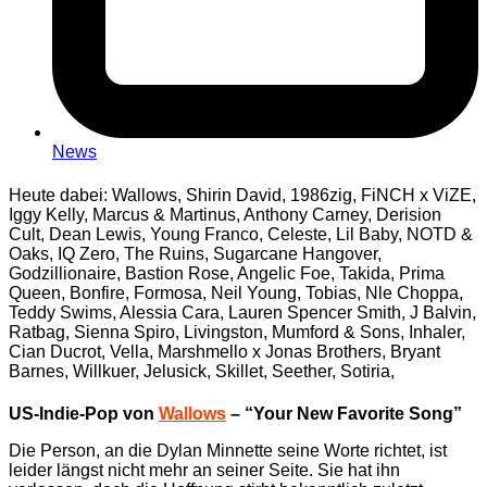
News
Heute dabei: Wallows, Shirin David, 1986zig, FiNCH x ViZE,
Iggy Kelly, Marcus & Martinus, Anthony Carney, Derision
Cult, Dean Lewis, Young Franco, Celeste, Lil Baby, NOTD &
Oaks, IQ Zero, The Ruins, Sugarcane Hangover,
Godzillionaire, Bastion Rose, Angelic Foe, Takida, Prima
Queen, Bonfire, Formosa, Neil Young, Tobias, Nle Choppa,
Teddy Swims, Alessia Cara, Lauren Spencer Smith, J Balvin,
Ratbag, Sienna Spiro, Livingston, Mumford & Sons, Inhaler,
Cian Ducrot, Vella, Marshmello x Jonas Brothers, Bryant
Barnes, Willkuer, Jelusick, Skillet, Seether, Sotiria,
US-Indie-Pop von
Wallows
– “Your New Favorite Song”
Die Person, an die Dylan Minnette seine Worte richtet, ist
leider längst nicht mehr an seiner Seite. Sie hat ihn