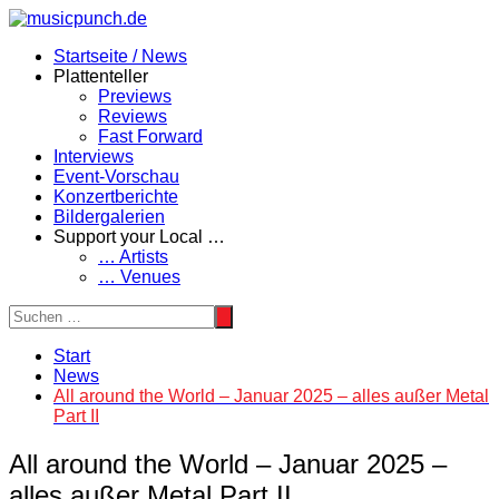
Zum
Inhalt
Startseite / News
springen
Plattenteller
Previews
Reviews
Fast Forward
Interviews
Event-Vorschau
Konzertberichte
Bildergalerien
Support your Local …
… Artists
… Venues
Start
News
All around the World – Januar 2025 – alles außer Metal
Part II
All around the World – Januar 2025 –
alles außer Metal Part II