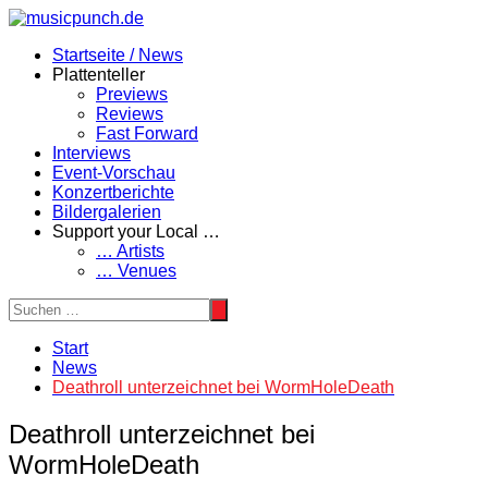
Zum
Inhalt
Startseite / News
springen
Plattenteller
Previews
Reviews
Fast Forward
Interviews
Event-Vorschau
Konzertberichte
Bildergalerien
Support your Local …
… Artists
… Venues
Start
News
Deathroll unterzeichnet bei WormHoleDeath
Deathroll unterzeichnet bei
WormHoleDeath